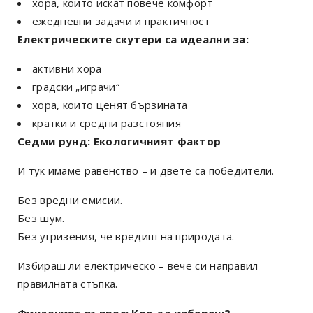
хора, които искат повече комфорт
ежедневни задачи и практичност
Електрическите скутери са идеални за:
активни хора
градски „играчи“
хора, които ценят бързината
кратки и средни разстояния
Седми рунд: Екологичният фактор
И тук имаме равенство – и двете са победители.
Без вредни емисии.
Без шум.
Без угризения, че вредиш на природата.
Избираш ли електрическо – вече си направил
правилната стъпка.
Финалният въпрос: Кое да избереш?