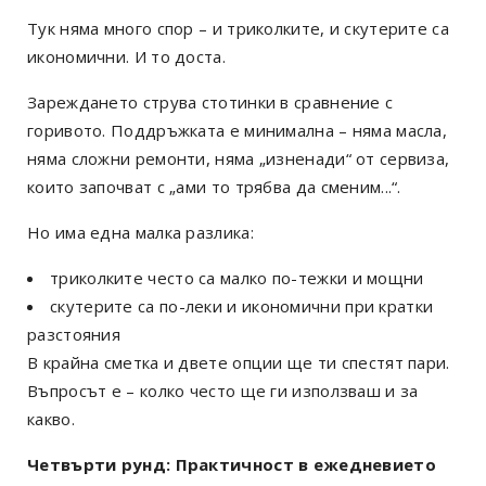
Тук няма много спор – и триколките, и скутерите са
икономични. И то доста.
Зареждането струва стотинки в сравнение с
горивото. Поддръжката е минимална – няма масла,
няма сложни ремонти, няма „изненади“ от сервиза,
които започват с „ами то трябва да сменим...“.
Но има една малка разлика:
триколките често са малко по-тежки и мощни
скутерите са по-леки и икономични при кратки
разстояния
В крайна сметка и двете опции ще ти спестят пари.
Въпросът е – колко често ще ги използваш и за
какво.
Четвърти рунд: Практичност в ежедневието