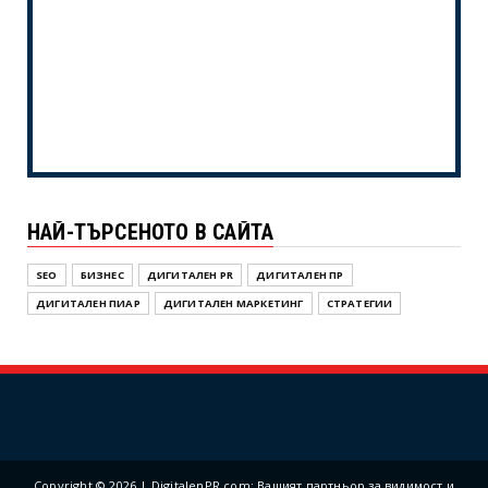
НАЙ-ТЪРСЕНОТО В САЙТА
SEO
БИЗНЕС
ДИГИТАЛЕН PR
ДИГИТАЛЕН ПР
ДИГИТАЛЕН ПИАР
ДИГИТАЛЕН МАРКЕТИНГ
СТРАТЕГИИ
Copyright ©
2026 | DigitalenPR.com: Вашият партньор за видимост и