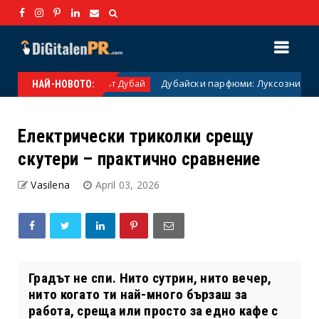
Дубайски парфюми: Луксозни арабски аро
Парфюми от Дубай
НАЙ-НОВОТО:
Електрически триколки срещу
скутери – практично сравнение
Vasilena
April 03, 2026
Градът не спи. Нито сутрин, нито вечер,
нито когато ти най-много бързаш за
работа, среща или просто за едно кафе с