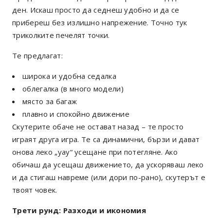
ден. Искаш просто да седнеш удобно и да се
прибереш без излишно напрежение. Точно тук
триколките печелят точки.
Те предлагат:
широка и удобна седалка
облегалка (в много модели)
място за багаж
плавно и спокойно движение
Скутерите обаче не остават назад – те просто
играят друга игра. Те са динамични, бързи и дават
онова леко „уау“ усещане при потегляне. Ако
обичаш да усещаш движението, да ускоряваш леко
и да стигаш навреме (или дори по-рано), скутерът е
твоят човек.
Трети рунд: Разходи и икономия