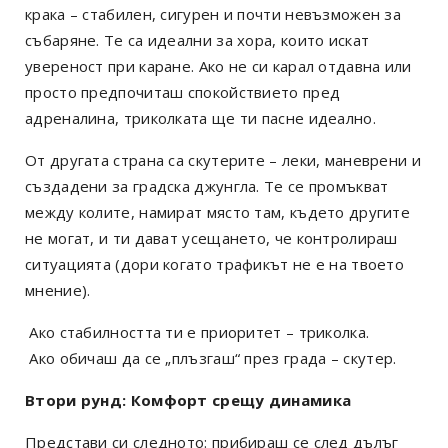
крака – стабилен, сигурен и почти невъзможен за
събаряне. Те са идеални за хора, които искат
увереност при каране. Ако не си карал отдавна или
просто предпочиташ спокойствието пред
адреналина, триколката ще ти пасне идеално.
От другата страна са скутерите – леки, маневрени и
създадени за градска джунгла. Те се промъкват
между колите, намират място там, където другите
не могат, и ти дават усещането, че контролираш
ситуацията (дори когато трафикът не е на твоето
мнение).
Ако стабилността ти е приоритет – триколка.
Ако обичаш да се „плъзгаш“ през града – скутер.
Втори рунд: Комфорт срещу динамика
Представи си следното: прибираш се след дълъг