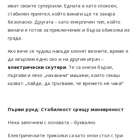
имат своите суперсили. Едната е като спокоен,
стабилен приятел, който винаги ще те закара
безопасно. Другата – като енергичен тип, който
винаги е готов за приключение и бърза обиколка из
града.
Ако вече се чудиш накъде клонят везните, време е
да хвърлим едно око и на другия играч –
електрически скутери
. Те са онези бързи,
пъргави и леко „нахакани“ машини, които сякаш
казват: „Хайде, да тръгваме, че времето не чака!“
Първи рунд: Стабилност срещу маневреност
Нека започнем с основата – буквално.
Електрическите триколки са като онзи стол с три