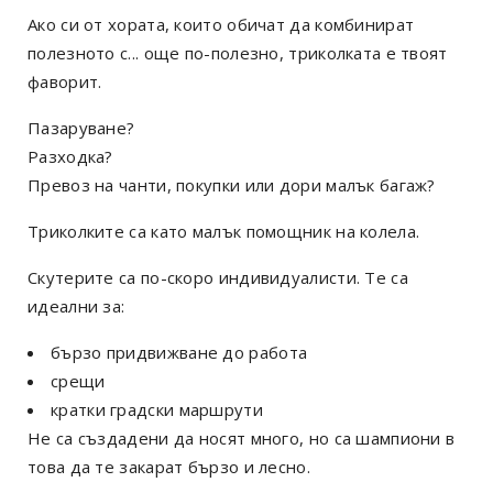
Ако си от хората, които обичат да комбинират
полезното с... още по-полезно, триколката е твоят
фаворит.
Пазаруване?
Разходка?
Превоз на чанти, покупки или дори малък багаж?
Триколките са като малък помощник на колела.
Скутерите са по-скоро индивидуалисти. Те са
идеални за:
бързо придвижване до работа
срещи
кратки градски маршрути
Не са създадени да носят много, но са шампиони в
това да те закарат бързо и лесно.