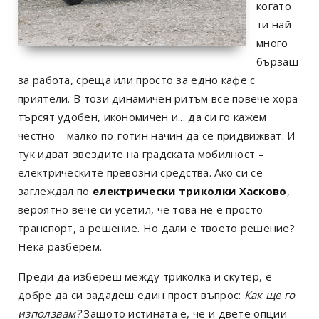
когато
ти най-
много
бързаш
за работа, среща или просто за едно кафе с
приятели. В този динамичен ритъм все повече хора
търсят удобен, икономичен и... да си го кажем
честно – малко по-готин начин да се придвижват. И
тук идват звездите на градската мобилност –
електрическите превозни средства. Ако си се
заглеждал по
електрически триколки Хасково
,
вероятно вече си усетил, че това не е просто
транспорт, а решение. Но дали е твоето решение?
Нека разберем.
Преди да избереш между триколка и скутер, е
добре да си зададеш един прост въпрос:
Как ще го
използвам?
Защото истината е, че и двете опции