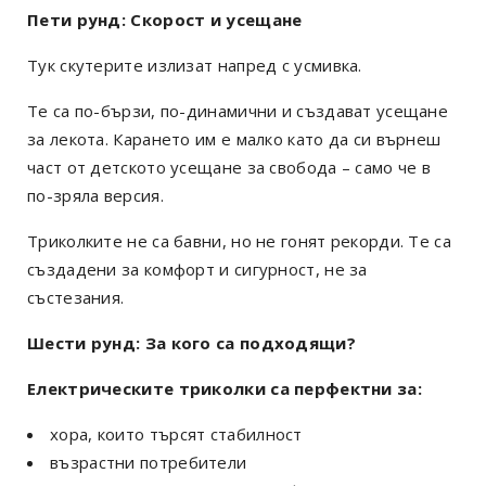
Пети рунд: Скорост и усещане
Тук скутерите излизат напред с усмивка.
Те са по-бързи, по-динамични и създават усещане
за лекота. Карането им е малко като да си върнеш
част от детското усещане за свобода – само че в
по-зряла версия.
Триколките не са бавни, но не гонят рекорди. Те са
създадени за комфорт и сигурност, не за
състезания.
Шести рунд: За кого са подходящи?
Електрическите триколки са перфектни за:
хора, които търсят стабилност
възрастни потребители