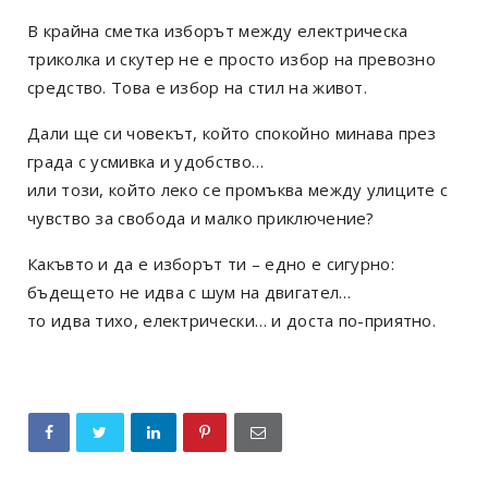
В крайна сметка изборът между електрическа
триколка и скутер не е просто избор на превозно
средство. Това е избор на стил на живот.
Дали ще си човекът, който спокойно минава през
града с усмивка и удобство…
или този, който леко се промъква между улиците с
чувство за свобода и малко приключение?
Какъвто и да е изборът ти – едно е сигурно:
бъдещето не идва с шум на двигател…
то идва тихо, електрически… и доста по-приятно.