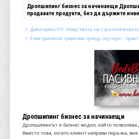
Дропшипинг бизнес за начинаещи Дропшип
продавате продукти, без да държите инве
Дигитален ПР: Изкуството на стратегическот
Електрически триколки срещу скутери – прак
Дропшипинг бизнес за начинаещи
Дропшипингът е бизнес модел, който позволява 
Вместо това, когато клиент направи поръчка, ви