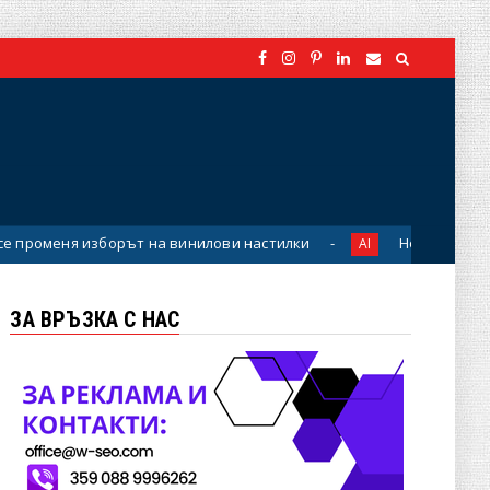
меня изборът на винилови настилки
Новите правила: Ка
AI
ЗА ВРЪЗКА С НАС