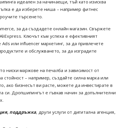
шипинга идеален за начинаещи, тъй като изисква
тъпка е да изберете ниша – например фитнес
проучите търсенето.
merce, за да създадете онлайн магазин. Свържете
AliExpress. Ключът към успеха е ефективният
Ads или influencer маркетинг, за да привлечете
продуктите и обслужването, за да изградите
то ниски маржове на печалба и зависимост от
на стойност – например, създайте силна марка или
о, ако бизнесът ви расте, можете да инвестирате в
а си. Дропшипингът е гъвкав начин за допълнителни
х.
ция, поддръжка
, други услуги от дигитална агенция,