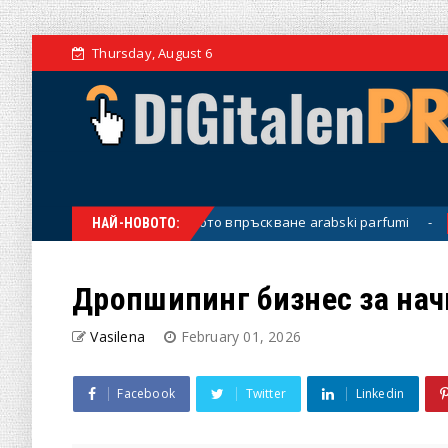
Thursday, August 6
оито пленяват от първото впръскване arabski parfumi
Uncate
НАЙ-НОВОТО:
Дропшипинг бизнес за на
Vasilena
February 01, 2026
Facebook
Twitter
Linkedin