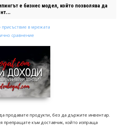
ингът е бизнес модел, който позволява да
нт...
о присъствие в мрежата
тично сравнение
да продавате продукти, без да държите инвентар.
е я препращате към доставчик, който изпраща