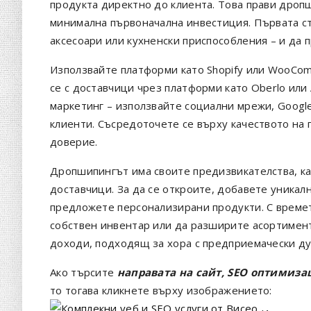
продукта директно до клиента. Това прави дроп
минимална първоначална инвестиция. Първата с
аксесоари или кухненски приспособления – и да 
Използвайте платформи като Shopify или WooCom
се с доставчици чрез платформи като Oberlo или 
маркетинг – използвайте социални мрежи, Google 
клиенти. Съсредоточете се върху качеството на 
доверие.
Дропшипингът има своите предизвикателства, ка
доставчици. За да се откроите, добавете уникал
предложете персонализирани продукти. С времет
собствен инвентар или да разширите асортимент
доходи, подходящ за хора с предприемачески ду
Ако търсите
направата на сайт, SEO оптимиза
то тогава кликнете върху изображението: