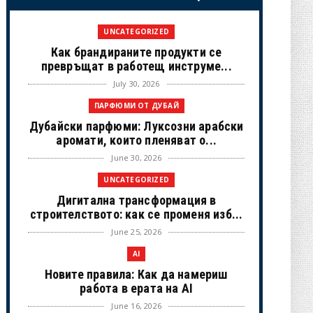
UNCATEGORIZED
Как брандираните продукти се
превръщат в работещ инструме...
July 30, 2026
ПАРФЮМИ ОТ ДУБАЙ
Дубайски парфюми: Луксозни арабски
аромати, които пленяват о...
June 30, 2026
UNCATEGORIZED
Дигитална трансформация в
строителството: как се променя изб...
June 25, 2026
AI
Новите правила: Как да намериш
работа в ерата на AI
June 16, 2026