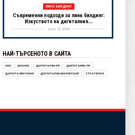
ЛИНК БИЛДИНГ
Съвременни подходи за линк билдинг:
Изкуството на дигиталния...
June 15, 2026
UNCATEGORIZED
Когато камерите спрат: Истинският
НАЙ-ТЪРСЕНОТО В САЙТА
живот на холивудските знам...
June 02, 2026
SEO
БИЗНЕС
ДИГИТАЛЕН PR
ДИГИТАЛЕН ПР
NOVINI
ДИГИТАЛЕН ПИАР
ДИГИТАЛЕН МАРКЕТИНГ
СТРАТЕГИИ
Новини от България – OPGBG.com:
Вашият актуален източник ...
May 25, 2026
UNCATEGORIZED
Инструменит под наем
May 25, 2026
ДИГИТАЛЕН ПР