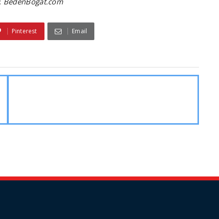
:
BedenBogat.com
Pinterest
Email