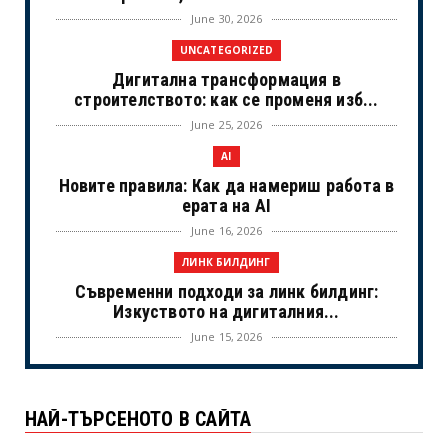
June 30, 2026
UNCATEGORIZED
Дигитална трансформация в
строителството: как се променя изб...
June 25, 2026
AI
Новите правила: Как да намериш работа в
ерата на AI
June 16, 2026
ЛИНК БИЛДИНГ
Съвременни подходи за линк билдинг:
Изкуството на дигиталния...
June 15, 2026
UNCATEGORIZED
Когато камерите спрат: Истинският
НАЙ-ТЪРСЕНОТО В САЙТА
живот на холивудските знам...
June 02, 2026