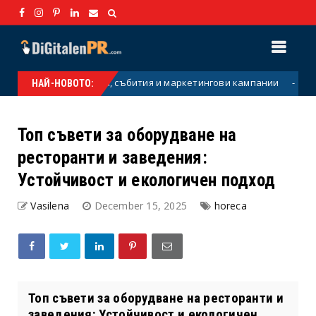
трумент за екипи, събития и маркетингови кампании
Парфю
НАЙ-НОВОТО:
Топ съвети за оборудване на
ресторанти и заведения:
Устойчивост и екологичен подход
Vasilena
December 15, 2025
horeca
Топ съвети за оборудване на ресторанти и
заведения: Устойчивост и екологичен