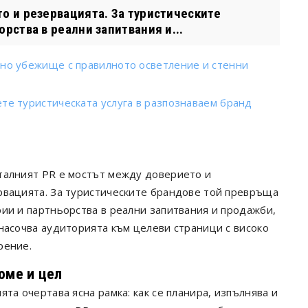
о и резервацията. За туристическите
рства в реални запитвания и...
рно убежище с правилното осветление и стенни
те туристическата услуга в разпознаваем бранд
талният PR е мостът между доверието и
рвацията. За туристическите брандове той превръща
ии и партньорства в реални запитвания и продажби,
насочва аудиторията към целеви страници с високо
рение.
юме и цел
ята очертава ясна рамка: как се планира, изпълнява и