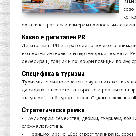
измер
сезо
конк
органичен растеж и измерим принос към лендинг
Какво е дигитален PR
Дигиталният PR е стратегия за печелено внимани
експертни интервюта и партньорски формати. Ре
рефериращ трафик и по-добри позиции по инфор
Специфика в туризма
Туризмът е силно сезонен и чувствителен към ло
да следват пиковете на търсене и реалните въпр
пътуваме“, „кой курорт за кого“, „какво включва all
Стратегическа рамка
Аудитории: семейства, двойки, гмуркачи, ловц
сложна логистика.
Позициониране: „без стрес“ планиране, сезо