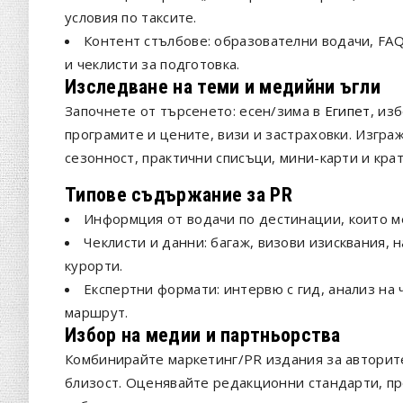
условия по таксите.
Контент стълбове: образователни водачи, FAQ
и чеклисти за подготовка.
Изследване на теми и медийни ъгли
Започнете от търсенето: есен/зима в
Египет
, из
програмите и цените, визи и застраховки. Изгра
сезонност, практични списъци, мини-карти и крат
Типове съдържание за PR
Информция от водачи по дестинации, които м
Чеклисти и данни: багаж, визови изисквания, 
курорти.
Експертни формати: интервю с гид, анализ на 
маршрут.
Избор на медии и партньорства
Комбинирайте маркетинг/PR издания за авторите
близост. Оценявайте редакционни стандарти, пр