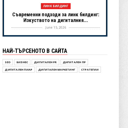
ЛИНК БИЛДИНГ
Съвременни подходи за линк билдинг:
Изкуството на дигиталния...
June 15, 2026
UNCATEGORIZED
Когато камерите спрат: Истинският
НАЙ-ТЪРСЕНОТО В САЙТА
живот на холивудските знам...
June 02, 2026
SEO
БИЗНЕС
ДИГИТАЛЕН PR
ДИГИТАЛЕН ПР
NOVINI
ДИГИТАЛЕН ПИАР
ДИГИТАЛЕН МАРКЕТИНГ
СТРАТЕГИИ
Новини от България – OPGBG.com:
Вашият актуален източник ...
May 25, 2026
UNCATEGORIZED
Инструменит под наем
May 25, 2026
ДИГИТАЛЕН ПР