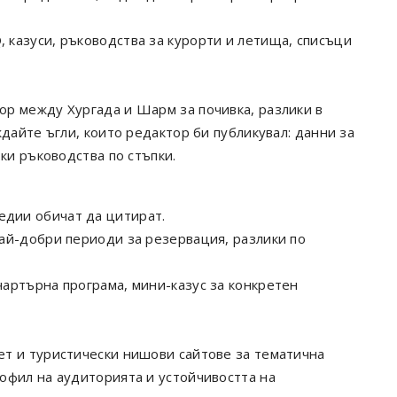
, казуси, ръководства за курорти и летища, списъци
бор между Хургада и Шарм за почивка, разлики в
ждайте ъгли, които редактор би публикувал: данни за
ки ръководства по стъпки.
едии обичат да цитират.
най-добри периоди за резервация, разлики по
чартърна програма, мини-казус за конкретен
т и туристически нишови сайтове за тематична
офил на аудиторията и устойчивостта на