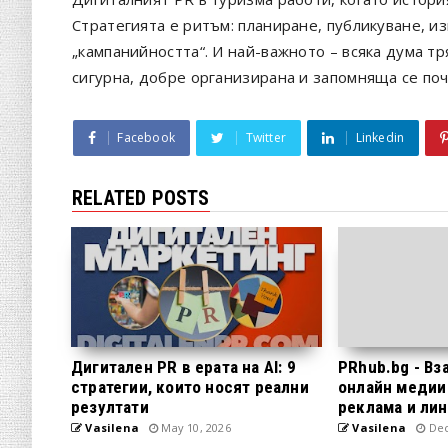
Стратегията е ритъм: планиране, публикуване, 
„кампанийността“. И най-важното – всяка дума тр
сигурна, добре организирана и запомняща се поч
Facebook
Twitter
Linkedin
RELATED POSTS
Дигитален PR в ерата на AI: 9
PRhub.bg - В
стратегии, които носят реални
онлайн медии 
резултати
реклама и ли
Vasilena
May 10, 2026
Vasilena
Dec