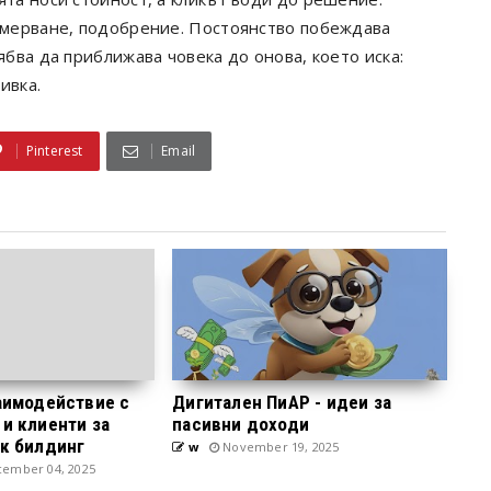
измерване, подобрение. Постоянство побеждава
ябва да приближава човека до онова, което иска:
ивка.
Pinterest
Email
заимодействие с
Дигитален ПиАР - идеи за
и клиенти за
пасивни доходи
нк билдинг
w
November 19, 2025
ember 04, 2025