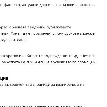
: факт-чек, актуални данни, ясни визови изисквания
ързо: обновете лендинги, публикувайте
ви. Тонът да е прозрачен, с ясни срокове и канали
предварително.
понсорство и избягвайте подвеждащи твърдения или
бработката на лични данни и условията по промоции,
ация
дачи, сравнения и страници за планиране, а не
ята носи стойност, а кликът води до решение.