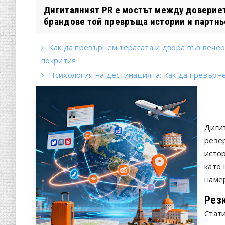
Дигиталният PR е мостът между довериет
брандове той превръща истории и партньо
Как да превърнем терасата и двора във вече
покрития
Психология на дестинацията: Как да превърне
Диги
резе
истор
като 
наме
Рез
Стати