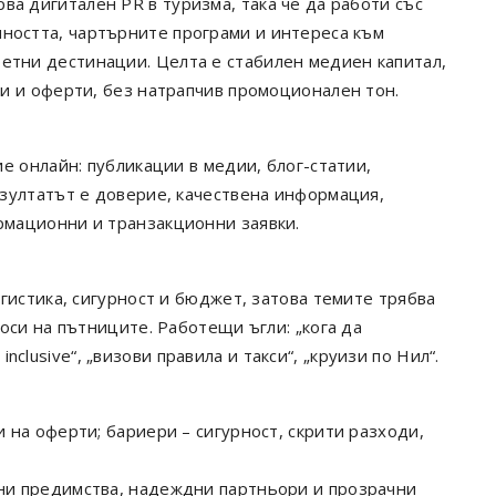
ва дигитален PR в туризма, така че да работи със
нността, чартърните програми и интереса към
ретни дестинации. Целта е стабилен медиен капитал,
и и оферти, без натрапчив промоционален тон.
е онлайн: публикации в медии, блог-статии,
зултатът е доверие, качествена информация,
мационни и транзакционни заявки.
гистика, сигурност и бюджет, затова темите трябва
оси на пътниците. Работещи ъгли: „кога да
 inclusive“, „визови правила и такси“, „круизи по Нил“.
и на оферти; бариери – сигурност, скрити разходи,
нни предимства, надеждни партньори и прозрачни