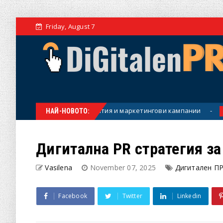
Friday, August 7
т за екипи, събития и маркетингови кампании
Парфюми от 
НАЙ-НОВОТО:
Дигитална PR стратегия за
Vasilena
November 07, 2025
Дигитален П
Facebook
Twitter
Linkedin