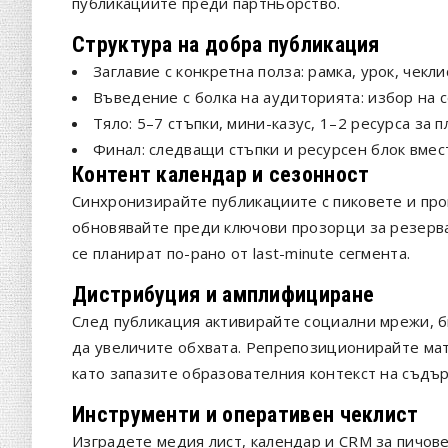
публикациите преди партньорство.
Структура на добра публикация
Заглавие с конкретна полза: рамка, урок, чекли
Въведение с болка на аудиторията: избор на с
Тяло: 5–7 стъпки, мини-казус, 1–2 ресурса за 
Финал: следващи стъпки и ресурсен блок вмест
Контент календар и сезонност
Синхронизирайте публикациите с пиковете и про
обновявайте преди ключови прозорци за резерва
се планират по-рано от last-minute сегмента.
Дистрибуция и амплифициране
След публикация активирайте социални мрежи, б
да увеличите обхвата. Репрепозиционирайте мат
като запазите образователния контекст на съдъ
Инструменти и оперативен чеклист
Изградете медия лист, календар и CRM за пичов