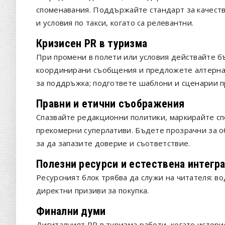
споменавания. Поддържайте стандарт за качество
и условия по такси, когато са релевантни.
Кризисен PR в туризма
При промени в полети или условия действайте б
координирани съобщения и предложете алтернати
за поддръжка; подгответе шаблони и сценарии 
Правни и етични съображения
Спазвайте редакционни политики, маркирайте с
прекомерни суперлативи. Бъдете прозрачни за о
за да запазите доверие и съответствие.
Полезни ресурси и естествена интегр
Ресурсният блок трябва да служи на читателя: во
директни призиви за покупка.
Финални думи
Дигиталният PR в туризма работи, когато истори