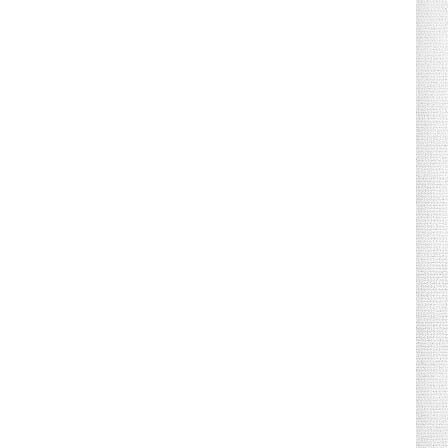
Дигитален PR в ерата на AI: 9
стратегии, които носят реални ...
May 10, 2026
UNCATEGORIZED
Столове за трапезария с тапицерия и
“soft dining” тенденцият...
May 04, 2026