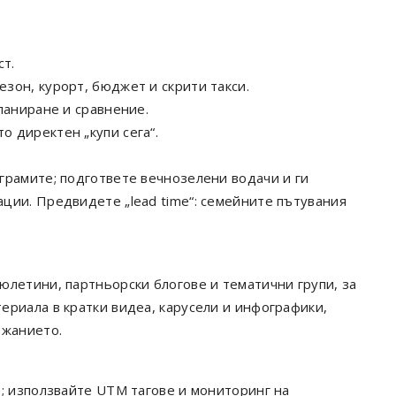
ст.
езон, курорт, бюджет и скрити такси.
планиране и сравнение.
о директен „купи сега“.
грамите; подгответе вечнозелени водачи и ги
ции. Предвидете „lead time“: семейните пътувания
юлетини, партньорски блогове и тематични групи, за
ериала в кратки видеа, карусели и инфографики,
ржанието.
е; използвайте UTM тагове и мониторинг на