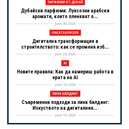
ПАРФЮМИ ОТ ДУБАЙ
Дубайски парфюми: Луксозни арабски
аромати, които пленяват о...
June 30, 2026
UNCATEGORIZED
Дигитална трансформация в
строителството: как се променя изб...
June 25, 2026
AI
Новите правила: Как да намериш работа в
ерата на AI
June 16, 2026
ЛИНК БИЛДИНГ
Съвременни подходи за линк билдинг:
Изкуството на дигиталния...
June 15, 2026
UNCATEGORIZED