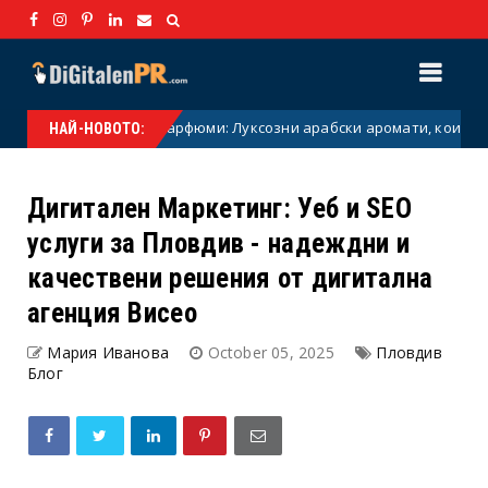
Дубайски парфюми: Луксозни арабски аромати, които пленява
ай
НАЙ-НОВОТО:
Дигитален Маркетинг: Уеб и SEO
услуги за Пловдив - надеждни и
качествени решения от дигитална
агенция Висео
Мария Иванова
October 05, 2025
Пловдив
Блог