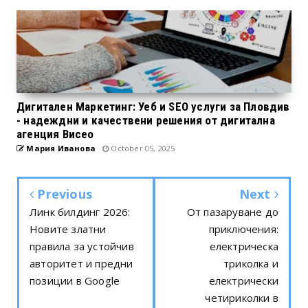
Дигитален Маркетинг: Уеб и SEO услуги за Пловдив
- надеждни и качествени решения от дигитална
агенция Висео
Мария Иванова
October 05, 2025
Previous
Next
Линк билдинг 2026:
От пазаруване до
Новите златни
приключения:
правила за устойчив
електрическа
авторитет и предни
триколка и
позиции в Google
електрически
четириколки в