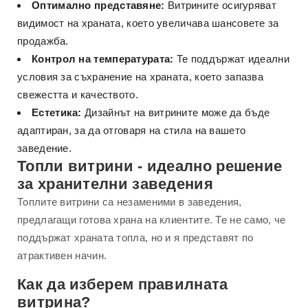
Оптимално представяне:
Витрините осигуряват
видимост на храната, което увеличава шансовете за
продажба.
Контрол на температурата:
Те поддържат идеални
условия за съхранение на храната, което запазва
свежестта и качеството.
Естетика:
Дизайнът на витрините може да бъде
адаптиран, за да отговаря на стила на вашето
заведение.
Топли витрини - идеално решение
за хранителни заведения
Топлите витрини са незаменими в заведения,
предлагащи готова храна на клиентите. Те не само, че
поддържат храната топла, но и я представят по
атрактивен начин.
Как да изберем правилната
витрина?