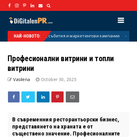
струмент за екипи, събития и маркетингови кампании
Парфю
НАЙ-НОВОТО:
Професионални витрини и топли
витрини
Vasilena
October 30, 2025
В съвременния ресторантьорски бизнес,
представянето на храната е от
съществено значение. Професионалните