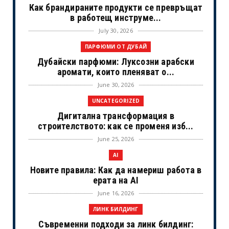
Как брандираните продукти се превръщат
в работещ инструме...
July 30, 2026
ПАРФЮМИ ОТ ДУБАЙ
Дубайски парфюми: Луксозни арабски
аромати, които пленяват о...
June 30, 2026
UNCATEGORIZED
Дигитална трансформация в
строителството: как се променя изб...
June 25, 2026
AI
Новите правила: Как да намериш работа в
ерата на AI
June 16, 2026
ЛИНК БИЛДИНГ
Съвременни подходи за линк билдинг: