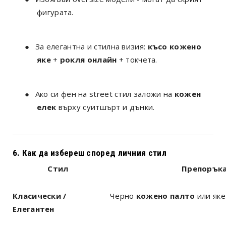
фигурата.
●
За елегантна и стилна визия:
късо кожено
яке
+
рокля онлайн
+ токчета.
●
Ако си фен на street стил заложи на
кожен
елек
върху суитшърт и дънки.
6. Как да избереш според личния стил
Стил
Препорък
Класически /
Черно
кожено палто
или яке
Елегантен