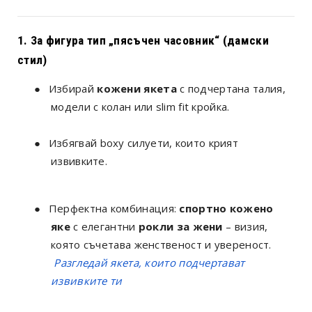
1. За фигура тип „пясъчен часовник“ (дамски
стил)
●
Избирай
кожени якета
с подчертана талия,
модели с колан или slim fit кройка.
●
Избягвай boxy силуети, които крият
извивките.
●
Перфектна комбинация:
спортно кожено
яке
с елегантни
рокли за жени
– визия,
която съчетава женственост и увереност.
Разгледай якета, които подчертават
извивките ти