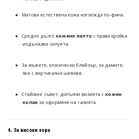
●
Матова естествена кожа изглежда по-фина.
●
Средно дълго
кожено палто
с права кройка
издължава силуета.
●
За мъжете, класически блейзър, за дамите,
яке с вертикални шевове.
●
Стайлинг съвет: допълни визията с
кожен
колан
за оформяне на талията.
4. За високи хора