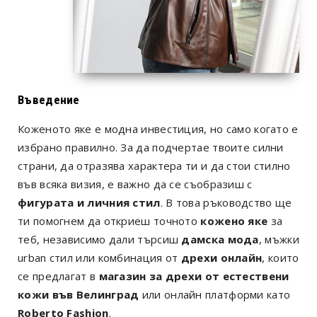
Въведение
Коженото яке е модна инвестиция, но само когато е
избрано правилно. За да подчертае твоите силни
страни, да отразява характера ти и да стои стилно
във всяка визия, е важно да се съобразиш с
фигурата и личния стил
. В това ръководство ще
ти помогнем да откриеш точното
кожено яке
за
теб, независимо дали търсиш
дамска мода
, мъжки
urban стил или комбинация от
дрехи онлайн
, които
се предлагат в
магазин за дрехи от естествени
кожи във Велинград
или онлайн платформи като
Roberto Fashion
.