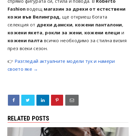
спрямо фигурата си, стила и повода. В
Roberto
Fashion
водещ
магазин за дрехи от естествени
кожи във Велинград
, ще откриеш богата
селекция от
дрехи дамски
,
кожени панталони
,
кожени якета
,
рокли за жени
,
кожени елеци
и
кожени палта
всичко необходимо за стилна визия
през всеки сезон.
👉
Разгледай актуалните модели тук и намери
своето яке →
RELATED POSTS