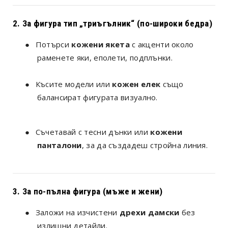
2. За фигура тип „триъгълник“ (по-широки бедра)
●
Потърси
кожени якета
с акценти около
раменете яки, еполети, подплънки.
●
Късите модели или
кожен елек
също
балансират фигурата визуално.
●
Съчетавай с тесни дънки или
кожени
панталони
, за да създадеш стройна линия.
3. За по-пълна фигура (мъже и жени)
●
Заложи на изчистени
дрехи дамски
без
излишни детайли.