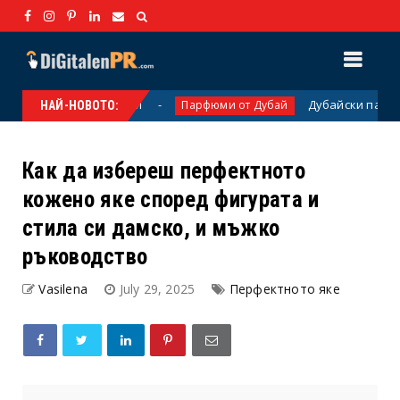
ингови кампании
Дубайски парфюми: Лук
Парфюми от Дубай
НАЙ-НОВОТО:
Как да избереш перфектното
кожено яке според фигурата и
стила си дамско, и мъжко
ръководство
Vasilena
July 29, 2025
Перфектното яке