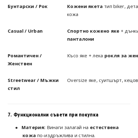
Бунтарски / Рок
Кожени якета
тип biker, дет
кожа
Casual / Urban
Спортно кожено яке
+ дънк
панталони
Романтичен /
Късо яке + лека
рокля за же
Женствен
Streetwear / Мъжки
Oversize яке, суитшърт, кецо
стил
7. Функционални съвети при покупка
●
Материя:
Винаги залагай на
естествена
кожа
по-издръжлива и стилна.