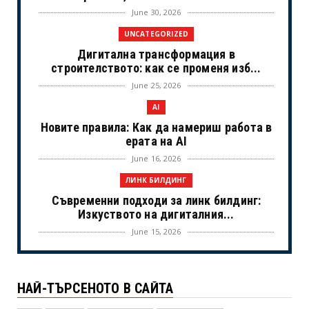
June 30, 2026
UNCATEGORIZED
Дигитална трансформация в
строителството: как се променя изб...
June 25, 2026
AI
Новите правила: Как да намериш работа в
ерата на AI
June 16, 2026
ЛИНК БИЛДИНГ
Съвременни подходи за линк билдинг:
Изкуството на дигиталния...
June 15, 2026
UNCATEGORIZED
Когато камерите спрат: Истинският
НАЙ-ТЪРСЕНОТО В САЙТА
живот на холивудските знам...
June 02, 2026