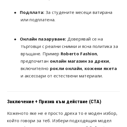
●
Подплата:
За студените месеци ватирана
или подплатена.
●
Онлайн пазаруване:
Доверявай се на
търговци с реални снимки и ясна политика за
връщане. Пример
Roberto Fashion
,
предпочитан
онлайн магазин за дрехи
,
включително
рокли онлайн
,
кожени якета
и аксесоари от естествени материали.
Заключение + Призив към действие (CTA)
Коженото яке не е просто дреха то е моден избор,
който говори за теб. Избери подходящия модел