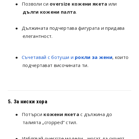
●
Позволи си
oversize кожени якета
или
дълги кожени палта
.
●
Дължината подчертава фигурата и придава
елегантност.
●
Съчетавай с ботуши и
рокли за жени
, които
подчертават височината ти.
5. За ниски хора
●
Потърси
кожени якета
с дължина до
талията „cropped“ стил.
●
Избягвай oversize модели - могат да скрият