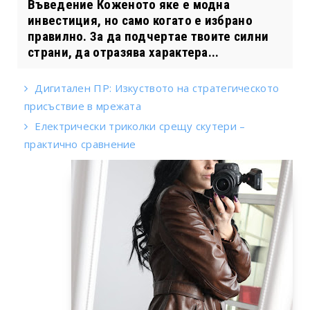
Въведение Коженото яке е модна
инвестиция, но само когато е избрано
правилно. За да подчертае твоите силни
страни, да отразява характера...
Дигитален ПР: Изкуството на стратегическото
присъствие в мрежата
Електрически триколки срещу скутери –
практично сравнение