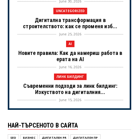
June 30, 2026
UNCATEGORIZED
Дигитална трансформация в
строителството: как се променя изб...
June 25, 2026
AI
Новите правила: Как да намериш работа в
ерата на AI
June 16, 2026
ЛИНК БИЛДИНГ
Съвременни подходи за линк билдинг:
Изкуството на дигиталния...
June 15, 2026
UNCATEGORIZED
Когато камерите спрат: Истинският
НАЙ-ТЪРСЕНОТО В САЙТА
живот на холивудските знам...
June 02, 2026
SEO
БИЗНЕС
ДИГИТАЛЕН PR
ДИГИТАЛЕН ПР