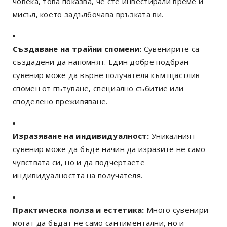
човека, това показва, че сте инвестирали време и
мисъл, което задълбочава връзката ви.
Създаване на трайни спомени:
Сувенирите са
създадени да напомнят. Един добре подбран
сувенир може да върне получателя към щастлив
спомен от пътуване, специално събитие или
споделено преживяване.
Изразяване на индивидуалност:
Уникалният
сувенир може да бъде начин да изразите не само
чувствата си, но и да подчертаете
индивидуалността на получателя.
Практическа полза и естетика:
Много сувенири
могат да бъдат не само сантиментални, но и