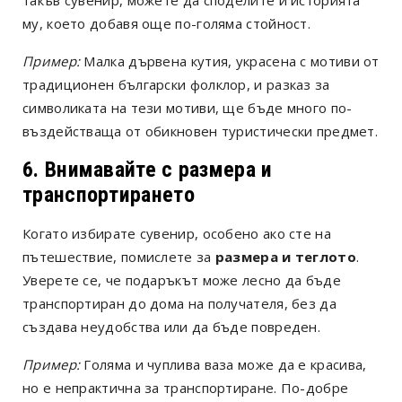
такъв сувенир, можете да споделите и историята
му, което добавя още по-голяма стойност.
Пример:
Малка дървена кутия, украсена с мотиви от
традиционен български фолклор, и разказ за
символиката на тези мотиви, ще бъде много по-
въздействаща от обикновен туристически предмет.
6. Внимавайте с размера и
транспортирането
Когато избирате сувенир, особено ако сте на
пътешествие, помислете за
размера и теглото
.
Уверете се, че подаръкът може лесно да бъде
транспортиран до дома на получателя, без да
създава неудобства или да бъде повреден.
Пример:
Голяма и чуплива ваза може да е красива,
но е непрактична за транспортиране. По-добре