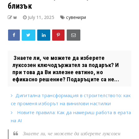
близък
w
July 11, 2025
сувенири
Знаете ли, че можете да изберете
луксозен ключодържател за подарък? И
при това да Ви излезне евтино, но
ефикасно решение? Подаръците са не...
Дигитална трансформация в строителството: как
се променя изборът на винилови настилки
Новите правила: Как да намериш работа в ерата
на AI
Знаете ли, че можете да изберете луксозен