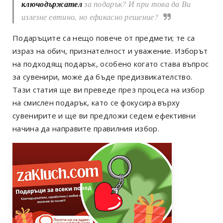
ключодържател
за подарък? И при това да Ви
излезне евтино, но ефикасно решение?
Подаръците са нещо повече от предмети; те са
израз на обич, признателност и уважение. Изборът
на подходящ подарък, особено когато става въпрос
за сувенири, може да бъде предизвикателство.
Тази статия ще ви преведе през процеса на избор
на смислен подарък, като се фокусира върху
сувенирите и ще ви предложи седем ефективни
начина да направите правилния избор.