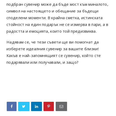
подбран сувенир може да бъде мост към миналото,
символ на настоящето и обещание за бъдещи
споделени моменти. В крайна сметка, истинската
стойност на един подарък не се измерва в пари, а в
радостта и емоцията, които той предизвиква.
Надявам се, че тези съвети ще ви помогнат да
изберете идеалния сувенир за вашите близки!
Какъв е най-запомнящият се сувенир, който сте
подарявали или получавали, и защо?