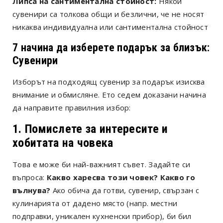
Липса на сантиментална стойност:
Някои
сувенири са толкова общи и безлични, че не носят
никаква индивидуална или сантиментална стойност
7 начина да изберете подарък за близък:
Сувенири
Изборът на подходящ сувенир за подарък изисква
внимание и обмисляне. Ето седем доказани начина
да направите правилния избор:
1. Помислете за интересите и
хобитата на човека
Това е може би най-важният съвет. Задайте си
въпроса:
Какво харесва този човек? Какво го
вълнува?
Ако обича да готви, сувенир, свързан с
кулинарията от дадено място (напр. местни
подправки, уникален кухненски прибор), би бил