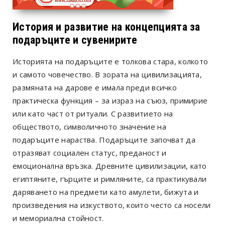
История и развитие на концепцията за
подаръците и сувенирите
Историята на подаръците е толкова стара, колкото
и самото човечество. В зората на цивилизацията,
размяната на дарове е имала преди всичко
практическа функция – за израз на съюз, примирие
или като част от ритуали. С развитието на
обществото, символичното значение на
подаръците нараства. Подаръците започват да
отразяват социален статус, преданост и
емоционална връзка. Древните цивилизации, като
египтяните, гърците и римляните, са практикували
даряването на предмети като амулети, бижута и
произведения на изкуството, които често са носели
и мемориална стойност.