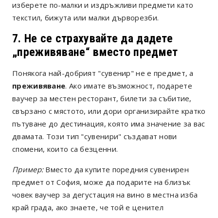
изберете по-малки и издръжливи предмети като
текстил, бижута или малки дърворезби.
7. Не се страхувайте да дадете
„преживяване“ вместо предмет
Понякога най-добрият "сувенир" не е предмет, а
преживяване
. Ако имате възможност, подарете
ваучер за местен ресторант, билети за събитие,
свързано с мястото, или дори организирайте кратко
пътуване до дестинация, която има значение за вас
двамата. Този тип "сувенири" създават нови
спомени, които са безценни.
Пример:
Вместо да купите поредния сувенирен
предмет от София, може да подарите на близък
човек ваучер за дегустация на вино в местна изба
край града, ако знаете, че той е ценител