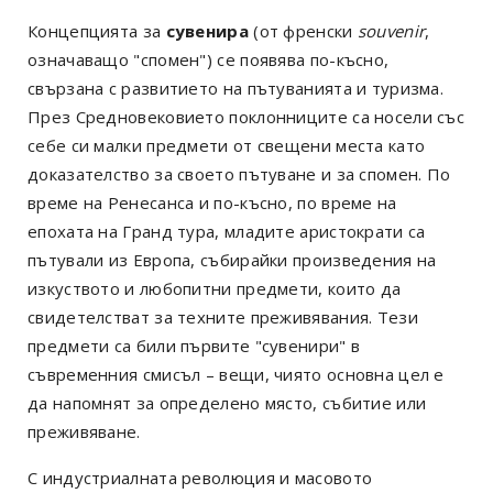
Концепцията за
сувенира
(от френски
souvenir
,
означаващо "спомен") се появява по-късно,
свързана с развитието на пътуванията и туризма.
През Средновековието поклонниците са носели със
себе си малки предмети от свещени места като
доказателство за своето пътуване и за спомен. По
време на Ренесанса и по-късно, по време на
епохата на Гранд тура, младите аристократи са
пътували из Европа, събирайки произведения на
изкуството и любопитни предмети, които да
свидетелстват за техните преживявания. Тези
предмети са били първите "сувенири" в
съвременния смисъл – вещи, чиято основна цел е
да напомнят за определено място, събитие или
преживяване.
С индустриалната революция и масовото