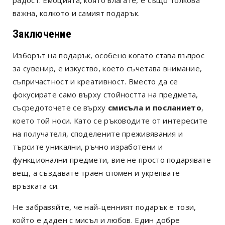
радост. Емоцията, която влагате, е също толкова
важна, колкото и самият подарък.
Заключение
Изборът на подарък, особено когато става въпрос
за сувенир, е изкуство, което съчетава внимание,
съпричастност и креативност. Вместо да се
фокусирате само върху стойността на предмета,
съсредоточете се върху
смисъла и посланието
,
което той носи. Като се ръководите от интересите
на получателя, споделените преживявания и
търсите уникални, ръчно изработени и
функционални предмети, вие не просто подарявате
вещ, а създавате траен спомен и укрепвате
връзката си.
Не забравяйте, че най-ценният подарък е този,
който е даден с мисъл и любов. Един добре