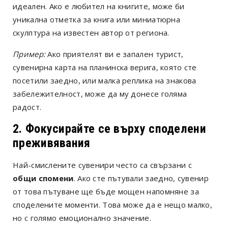
идеален. Ако е любител на книгите, може би
уникална отметка за книга или миниатюрна
скулптура на известен автор от региона.
Пример:
Ако приятелят ви е запален турист,
сувенирна карта на планинска верига, която сте
посетили заедно, или малка реплика на знакова
забележителност, може да му донесе голяма
радост.
2. Фокусирайте се върху споделени
преживявания
Най-смислените сувенири често са свързани с
общи спомени
. Ако сте пътували заедно, сувенир
от това пътуване ще бъде мощен напомняне за
споделените моменти. Това може да е нещо малко,
но с голямо емоционално значение.