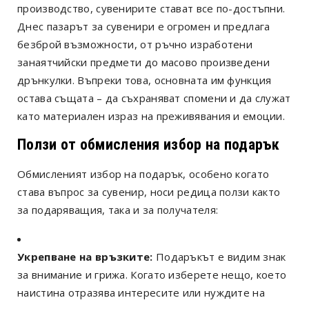
производство, сувенирите стават все по-достъпни.
Днес пазарът за сувенири е огромен и предлага
безброй възможности, от ръчно изработени
занаятчийски предмети до масово произведени
дрънкулки. Въпреки това, основната им функция
остава същата – да съхраняват спомени и да служат
като материален израз на преживявания и емоции.
Ползи от обмисления избор на подарък
Обмисленият избор на подарък, особено когато
става въпрос за сувенир, носи редица ползи както
за подаряващия, така и за получателя:
Укрепване на връзките:
Подаръкът е видим знак
за внимание и грижа. Когато изберете нещо, което
наистина отразява интересите или нуждите на