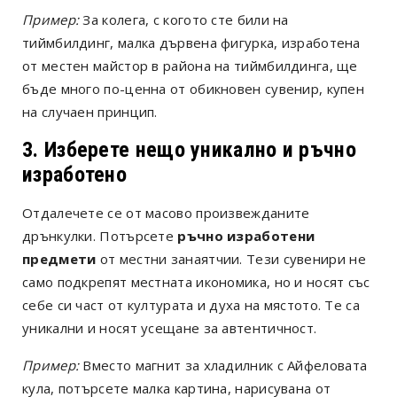
Пример:
За колега, с когото сте били на
тиймбилдинг, малка дървена фигурка, изработена
от местен майстор в района на тиймбилдинга, ще
бъде много по-ценна от обикновен сувенир, купен
на случаен принцип.
3. Изберете нещо уникално и ръчно
изработено
Отдалечете се от масово произвежданите
дрънкулки. Потърсете
ръчно изработени
предмети
от местни занаятчии. Тези сувенири не
само подкрепят местната икономика, но и носят със
себе си част от културата и духа на мястото. Те са
уникални и носят усещане за автентичност.
Пример:
Вместо магнит за хладилник с Айфеловата
кула, потърсете малка картина, нарисувана от