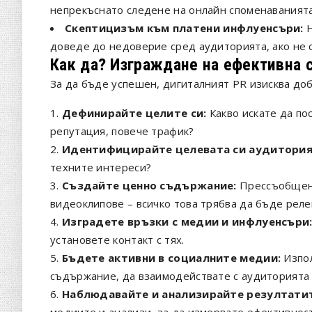
непрекъснато следене на онлайн споменаванията
Скептицизъм към платени инфлуенсъри:
Н
доведе до недоверие сред аудиторията, ако не 
Как да? Изграждане на ефективна с
За да бъде успешен, дигиталният PR изисква доб
Дефинирайте целите си:
Какво искате да по
репутация, повече трафик?
Идентифицирайте целевата си аудитория
техните интереси?
Създайте ценно съдържание:
Прессъобщени
видеоклипове – всичко това трябва да бъде реле
Изградете връзки с медии и инфлуенсъри
установете контакт с тях.
Бъдете активни в социалните медии:
Изпол
съдържание, да взаимодействате с аудиторията 
Наблюдавайте и анализирайте резултати