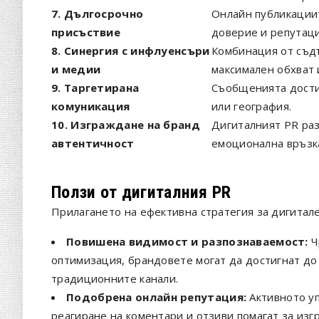
7. Дългосрочно
Онлайн публикациит
присъствие
доверие и репутаци
8. Синергия с инфлуенсъри
Комбинация от съдъ
и медии
максимален обхват 
9. Таргетирана
Съобщенията достиг
комуникация
или география.
10. Изграждане на бранд
Дигиталният PR раз
автентичност
емоционална връзка
Ползи от дигиталния PR
Прилагането на ефективна стратегия за дигитале
Повишена видимост и разпознаваемост:
Ч
оптимизация, брандовете могат да достигнат до
традиционните канали.
Подобрена онлайн репутация:
Активното у
реагиране на коментари и отзиви помагат за из