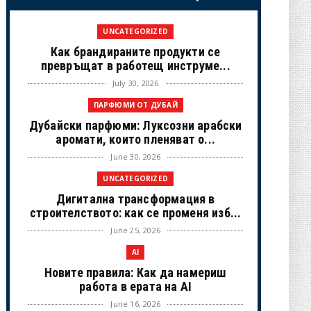
UNCATEGORIZED
Как брандираните продукти се
превръщат в работещ инструме...
July 30, 2026
ПАРФЮМИ ОТ ДУБАЙ
Дубайски парфюми: Луксозни арабски
аромати, които пленяват о...
June 30, 2026
UNCATEGORIZED
Дигитална трансформация в
строителството: как се променя изб...
June 25, 2026
AI
Новите правила: Как да намериш
работа в ерата на AI
June 16, 2026