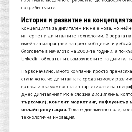
потребителите.
История и развитие на концепцият
Концепцията за дигитален PR не е нова, но нейн
интернет и дигиталните технологии. В зората на
имейл за изпращане на прессъобщения и уебсайт
блоговете в началото на 2000-те години, а по-къ
LinkedIn, обхватът и възможностите на дигиталн
Първоначално, много компании просто пренасяха
стана ясно, че дигиталната среда изисква разли
връзка и възможността за таргетиране на специ
Днес дигиталният PR е сложна дисциплина, коят
търсачки), контент маркетинг, инфлуенсър 
онлайн репутация
. Това е динамично поле, кое
технологична иновация.