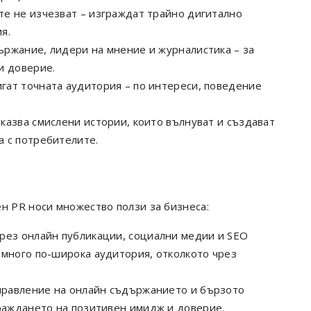
е не изчезват – изграждат трайно дигитално
я.
ржание, лидери на мнение и журналистика – за
и доверие.
ат точната аудитория – по интереси, поведение
казва смислени истории, които вълнуват и създават
 с потребителите.
н PR носи множество ползи за бизнеса:
рез онлайн публикации, социални медии и SEO
 много по-широка аудитория, отколкото чрез
правление на онлайн съдържанието и бързото
граждането на позитивен имидж и доверие.