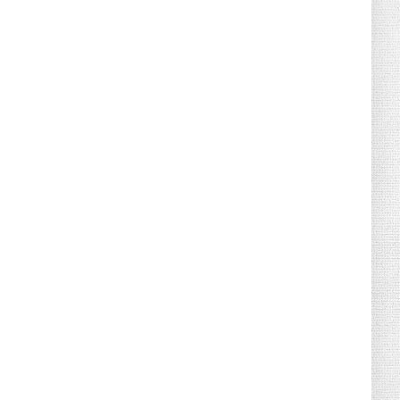
Дигитален PR в ерата на AI: 9
стратегии, които носят реални ...
May 10, 2026
UNCATEGORIZED
Столове за трапезария с тапицерия и
“soft dining” тенденцият...
May 04, 2026