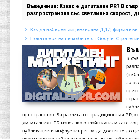
Въведение: Какво е дигитален PR? В съв
разпространява със светлинна скорост, ди
Как да изберем лицензирана ДДД фирма във 
Новата ера на печалбите от Google: Стратеги
Във
В съ
разпр
(пъб
за вс
прис
страт
публ
пространство. За разлика от традиционния PR, к
дигиталният PR използва онлайн канали като соц
публикации и инфлуенсъри, за да достигне до це
позитивно медийно отразяване, да подобри онл