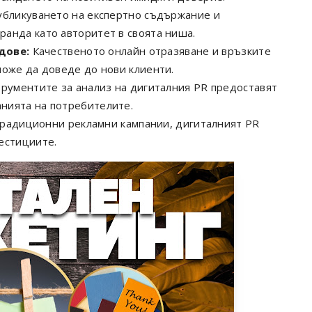
бликуването на експертно съдържание и
анда като авторитет в своята ниша.
дове:
Качественото онлайн отразяване и връзките
може да доведе до нови клиенти.
рументите за анализ на дигиталния PR предоставят
нията на потребителите.
традиционни рекламни кампании, дигиталният PR
естициите.