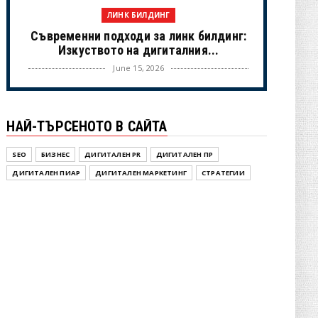
ЛИНК БИЛДИНГ
Съвременни подходи за линк билдинг:
Изкуството на дигиталния...
June 15, 2026
UNCATEGORIZED
Когато камерите спрат: Истинският
НАЙ-ТЪРСЕНОТО В САЙТА
живот на холивудските знам...
June 02, 2026
SEO
БИЗНЕС
ДИГИТАЛЕН PR
ДИГИТАЛЕН ПР
NOVINI
ДИГИТАЛЕН ПИАР
ДИГИТАЛЕН МАРКЕТИНГ
СТРАТЕГИИ
Новини от България – OPGBG.com:
Вашият актуален източник ...
May 25, 2026
UNCATEGORIZED
Инструменит под наем
May 25, 2026
ДИГИТАЛЕН ПР