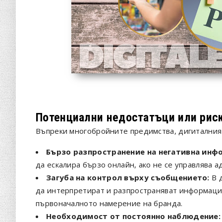
Потенциални недостатъци или рис
Въпреки многобройните предимства, дигиталният
Бързо разпространение на негативна инф
да ескалира бързо онлайн, ако не се управлява а
Загуба на контрол върху съобщението:
В 
да интерпретират и разпространяват информация 
първоначалното намерение на бранда.
Необходимост от постоянно наблюдение: