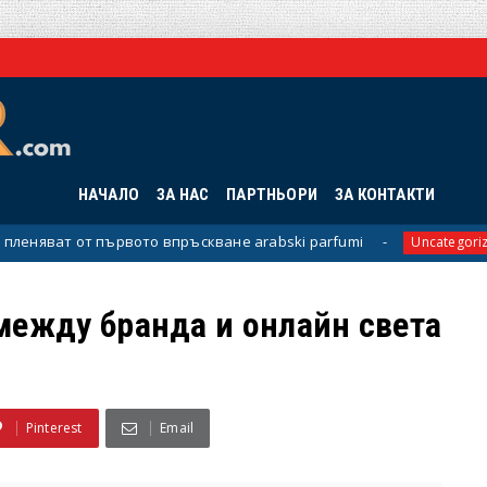
НАЧАЛО
ЗА НАС
ПАРТНЬОРИ
ЗА КОНТАКТИ
ото впръскване arabski parfumi
Дигитална т
Uncategorized
между бранда и онлайн света
Pinterest
Email