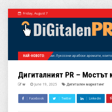
Friday, August 7
йски парфюми: Луксозни арабски аромати, които пленяват от първ
НАЙ-НОВОТО:
Дигиталният PR – Мостът 
w
June 19, 2025
Дигитален маркетинг
Facebook
Twitter
Linkedin