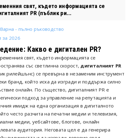
ременния свят, където информацията се
гиталният PR (пъблик ри...
Варна - пълно ръководство
и за 2026
едение: Какво е дигитален PR?
временния свят, където информацията се
остранява със светлинна скорост,
дигиталният PR
лик рилейшънс) се превърна в незаменим инструмент
еки бранд, който иска да изгради и поддържа силно
ъствие онлайн. По същество, дигиталният PR е
егически подход за управление на репутацията и
ичния имидж на една организация в дигиталното
ойто често разчита на печатни медии и телевизия,
иални медии, уебсайтове, блогове, онлайн
левата аудитория. Неговата цел е да генерира
айн видимостта и да изгради доверие сред