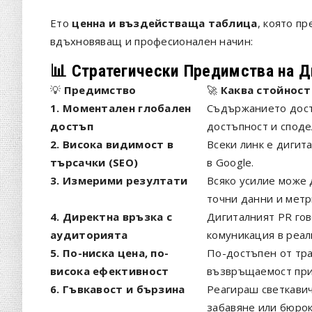
Ето
ценна и въздействаща таблица
, която п
вдъхновяващ и професионален начин:
📊
Стратегически Предимства на Д
💡
Предимство
🚀
Каква стойност
1. Моментален глобален
Съдържанието дости
достъп
достъпност и споде
2. Висока видимост в
Всеки линк е дигит
търсачки (SEO)
в Google.
3. Измерими резултати
Всяко усилие може 
точни данни и метр
4. Директна връзка с
Дигиталният PR гов
аудиторията
комуникация в реал
5. По-ниска цена, по-
По-достъпен от тра
висока ефективност
възвръщаемост при
6. Гъвкавост и бързина
Реагираш светкавич
забавяне или бюрок