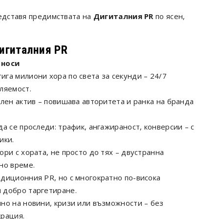
редставя предимствата на
Дигиталния PR
по ясен,
игиталния PR
 носи
га милиони хора по света за секунди – 24/7
ляемост.
ален актив – повишава авторитета и ранка на бранда
да се проследи: трафик, ангажираност, конверсии – с
ики.
ори с хората, не просто до тях – двустранна
но време.
диционния PR, но с многократно по-висока
 добро таргетиране.
но на новини, кризи или възможности – без
рация.