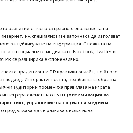
а
ото развитие е тясно свързано с еволюцията на
 интернет, PR специалистите започнаха да използват
ове за публикуване на информация. С появата на
сно и на социалните медии като Facebook, Twitter и
ия PR се разшириха експонензивно.
 своите традиционни PR практики онлайн, но бързо
чен подход. Интерактивността, незабавната обратна
фични аудитории промениха правилата на играта.
о интегрира елементи от
SEO (оптимизация за
маркетинг, управление на социални медии и
то продължава да се развива с всяка нова