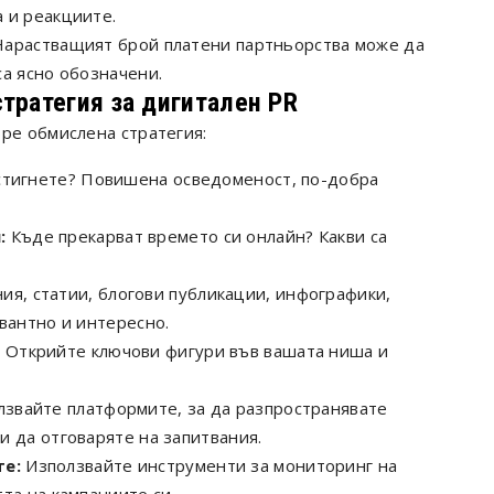
 и реакциите.
арастващият брой платени партньорства може да
са ясно обозначени.
тратегия за дигитален PR
ре обмислена стратегия:
стигнете? Повишена осведоменост, по-добра
:
Къде прекарват времето си онлайн? Какви са
я, статии, блогови публикации, инфографики,
вантно и интересно.
:
Открийте ключови фигури във вашата ниша и
звайте платформите, за да разпространявате
и да отговаряте на запитвания.
те:
Използвайте инструменти за мониторинг на