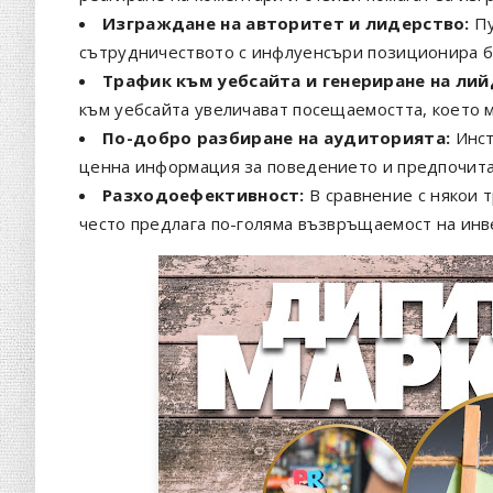
Изграждане на авторитет и лидерство:
Пу
сътрудничеството с инфлуенсъри позиционира бр
Трафик към уебсайта и генериране на лий
към уебсайта увеличават посещаемостта, което 
По-добро разбиране на аудиторията:
Инст
ценна информация за поведението и предпочита
Разходоефективност:
В сравнение с някои 
често предлага по-голяма възвръщаемост на инв