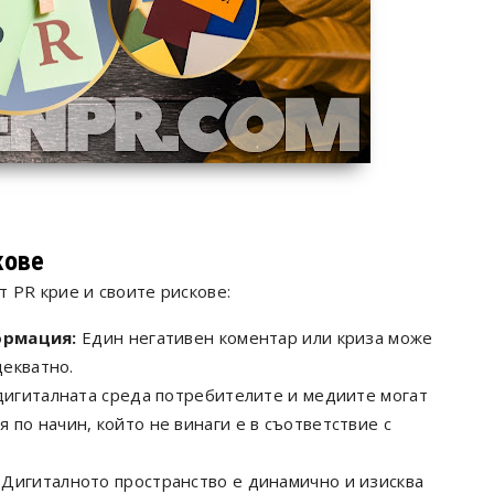
кове
 PR крие и своите рискове:
ормация:
Един негативен коментар или криза може
декватно.
дигиталната среда потребителите и медиите могат
по начин, който не винаги е в съответствие с
Дигиталното пространство е динамично и изисква