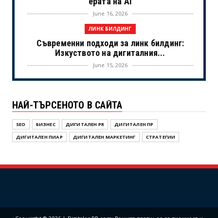
ерата на AI
June 16, 2026
ЛИНК БИЛДИНГ
Съвременни подходи за линк билдинг:
Изкуството на дигиталния...
June 15, 2026
UNCATEGORIZED
Когато камерите спрат: Истинският
НАЙ-ТЪРСЕНОТО В САЙТА
живот на холивудските знам...
June 02, 2026
SEO
БИЗНЕС
ДИГИТАЛЕН PR
ДИГИТАЛЕН ПР
NOVINI
ДИГИТАЛЕН ПИАР
ДИГИТАЛЕН МАРКЕТИНГ
СТРАТЕГИИ
Новини от България – OPGBG.com: Вашият
актуален източник ...
May 25, 2026
UNCATEGORIZED
Инструменит под наем
May 25, 2026