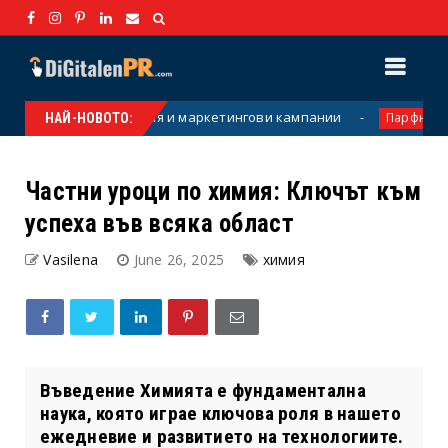
за екипи, събития и маркетингови кампании
Парфюми от Ду
НАЙ-НОВОТО:
Частни уроци по химия: Ключът към
успеха във всяка област
Vasilena
June 26, 2025
химия
Въведение Химията е фундаментална
наука, която играе ключова роля в нашето
ежедневие и развитието на технологиите.