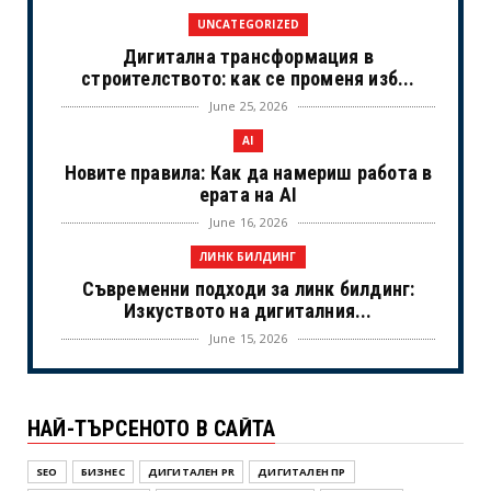
UNCATEGORIZED
Дигитална трансформация в
строителството: как се променя изб...
June 25, 2026
AI
Новите правила: Как да намериш работа в
ерата на AI
June 16, 2026
ЛИНК БИЛДИНГ
Съвременни подходи за линк билдинг:
Изкуството на дигиталния...
June 15, 2026
UNCATEGORIZED
Когато камерите спрат: Истинският
НАЙ-ТЪРСЕНОТО В САЙТА
живот на холивудските знам...
June 02, 2026
SEO
БИЗНЕС
ДИГИТАЛЕН PR
ДИГИТАЛЕН ПР
NOVINI