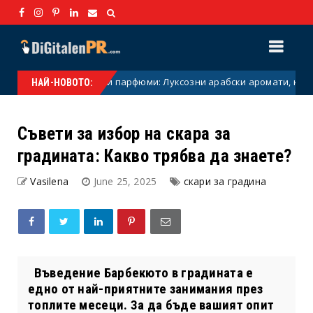
Дубайски парфюми: Луксозни арабски аромати, които плен
Дубай
НАЙ-НОВОТО:
Съвети за избор на скара за
градината: Какво трябва да знаете?
Vasilena
June 25, 2025
скари за градина
Въведение Барбекюто в градината е
едно от най-приятните занимания през
топлите месеци. За да бъде вашият опит