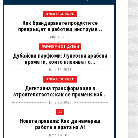
UNCATEGORIZED
Как брандираните продукти се
превръщат в работещ инструме...
July 30, 2026
ПАРФЮМИ ОТ ДУБАЙ
Дубайски парфюми: Луксозни арабски
аромати, които пленяват о...
June 30, 2026
UNCATEGORIZED
Дигитална трансформация в
строителството: как се променя изб...
June 25, 2026
AI
Новите правила: Как да намериш
работа в ерата на AI
June 16, 2026