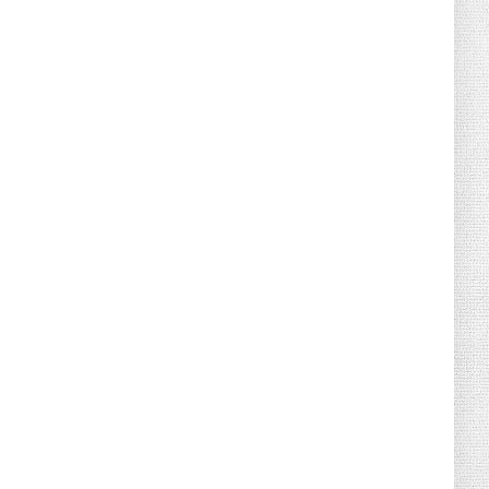
Дигитален PR в ерата на AI: 9
стратегии, които носят реални ...
May 10, 2026
UNCATEGORIZED
Столове за трапезария с тапицерия и
“soft dining” тенденцият...
May 04, 2026