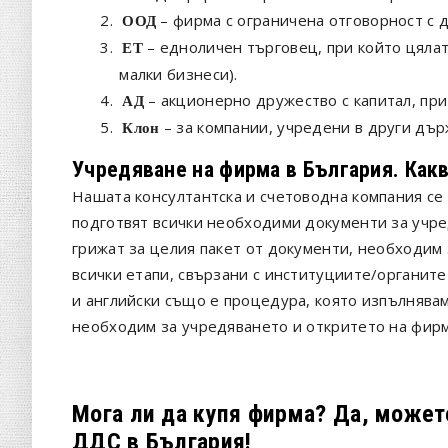
2.
– фирма с ограничена отговорност с 
ООД
3.
– едноличен търговец, при който цялат
ЕТ
малки бизнеси).
4.
– акционерно дружество с капитал, при
АД
5.
– за компании, учредени в други дър
Клон
Учредяване на фирма в България. Как
Нашата консултантска и счетоводна компания се
подготвят всички необходими документи за учре
грижат за целия пакет от документи, необходим
всички етапи, свързани с институциите/органите
и английски също е процедура, която изпълнявам
необходим за учредяването и откритето на фирм
Мога ли да купя фирма? Да, может
ДДС в България!