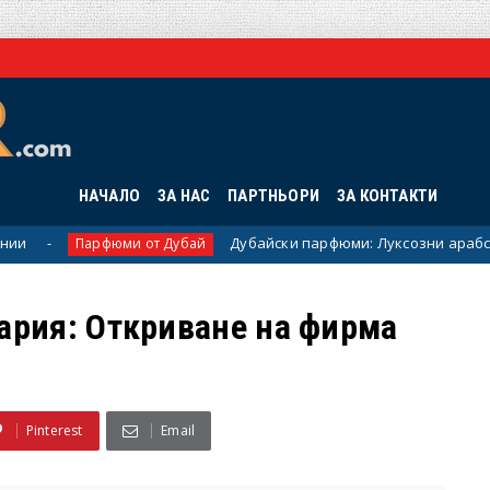
НАЧАЛО
ЗА НАС
ПАРТНЬОРИ
ЗА КОНТАКТИ
Дубайски парфюми: Луксозни арабски аромати, ко
фюми от Дубай
гария: Откриване на фирма
Pinterest
Email