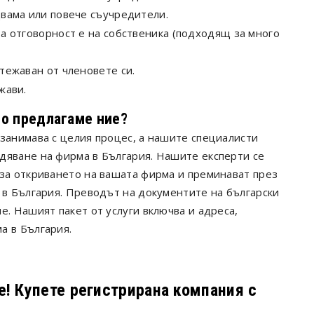
двама или повече съучредители.
а отговорност е на собственика (подходящ за много
тежаван от членовете си.
жави.
во предлагаме ние?
 занимава с целия процес, а нашите специалисти
дяване на фирма в България. Нашите експерти се
 за откриването на вашата фирма и преминават през
 в България. Преводът на документите на български
е. Нашият пакет от услуги включва и адреса,
а в България.
е! Купете регистрирана компания с