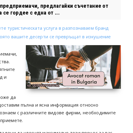
 предприемачи, предлагайки съчетание от
се гордее с една от ...
те туристическата услуга в разпознаваем бранд
 която вашите десерти се превръщат в изкушение
иемачи,
ства.
иятните
д и
може да
едоставим пълна и ясна информация относно
познаем с различните видове фирми, необходимите
дприемете.
дадени да улеснят максимално този процес за вас.