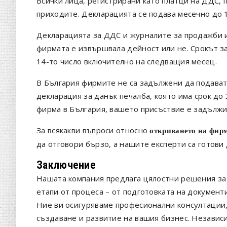
Всички лица, регистрирани като платци на ДДС,
приходите. Декларацията се подава месечно до 
Декларацията за ДДС и журналите за продажби и
фирмата е извършвала дейност или не. Срокът 
14-то число включително на следващия месец.
В България фирмите не са задължени да подава
декларация за данък печалба, която има срок до
фирма в България, вашето присъствие е задължит
За всякакви въпроси относно
откриването на фирм
да отговори бързо, а нашите експерти са готов
Заключение
Нашата компания предлага цялостни решения за 
етапи от процеса – от подготовката на документ
Ние ви осигуряваме професионални консултации,
създаване и развитие на вашия бизнес. Независ