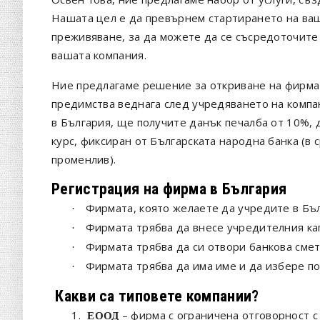
Нашата цел е да превърнем стартирането на ваш
преживяване, за да можете да се съсредоточите 
вашата компания.
Ние предлагаме решение за откриване на фирма 
предимства веднага след учредяването на компа
в България, ще получите данък печалба от 10%,
курс, фиксиран от Българската народна банка (в 
променлив).
Регистрация на фирма в България
Фирмата, която желаете да учредите в Бъл
·
Фирмата трябва да внесе учредителния кап
·
Фирмата трябва да си отвори банкова смет
·
Фирмата трябва да има име и да избере п
·
Какви са типовете компании?
1.
– фирма с ограничена отговорност с
ЕООД