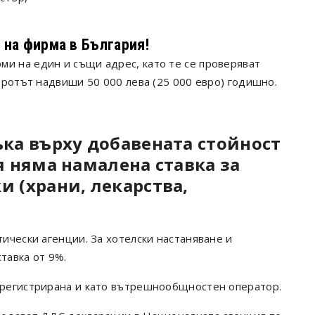
 на фирма в България!
ми на един и същи адрес, като те се проверяват
боротът надвиши 50 000 лева (25 000 евро) годишно.
ъка върху добавената стойност
я няма намалена ставка за
и (храни, лекарства,
тически агенции. За хотелски настаняване и
тавка от 9%.
е регистрирана и като вътрешнообщностен оператор.