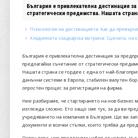
България е привлекателна дестинация за
стратегически предимства. Нашата страна 
Психология на дестинацията: Как да превърне
Хладилната сладкарска витрина: Сцената, на
България е привлекателна дестинация за предпр
предлагайки съчетание от стратегически предим
Нашата страна се гордее с една от най-благопр
данъчни системи в Европа, стабилен валутен бор
опростен процес за регистрация на фирма.
Ние разбираме, че стартирането на нов бизнес 
изглежда сложно. Ето защо сме тук, за да ви пр
учредяването на компания в България. Ще ви за
документи и всички стъпки, които трябва да пре
Освен това, ние предлагаме набор от услуги, съз