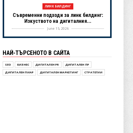
ЛИНК БИЛДИНГ
Съвременни подходи за линк билдинг:
Изкуството на дигиталния...
June 15, 2026
UNCATEGORIZED
Когато камерите спрат: Истинският
НАЙ-ТЪРСЕНОТО В САЙТА
живот на холивудските знам...
June 02, 2026
SEO
БИЗНЕС
ДИГИТАЛЕН PR
ДИГИТАЛЕН ПР
NOVINI
ДИГИТАЛЕН ПИАР
ДИГИТАЛЕН МАРКЕТИНГ
СТРАТЕГИИ
Новини от България – OPGBG.com:
Вашият актуален източник ...
May 25, 2026
UNCATEGORIZED
Инструменит под наем
May 25, 2026
ДИГИТАЛЕН ПР