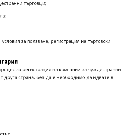
дестранни търговци;
га;
условия за ползване, регистрация на търговски
лгария
 процес за регистрация на компании за чуждестранни
т друга страна, без да е необходимо да идвате в
стър,