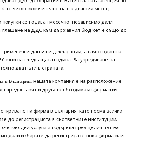
 подават ДДС декларации в Националната агенция по
14-то число включително на следващия месец.
 покупки се подават месечно, независимо дали
за плащане на ДДС към държавния бюджет е също до
т тримесечни данъчни декларации, а само годишна
 30 юни на следващата година. За учредяване на
елно два пъти в страната.
, нашата компания е на разположение
а в България
и да предоставят и друга необходима информация.
откриване на фирма в България, като поема всички
ите до регистрацията в съответните институции.
 счетоводни услуги и подкрепа през целия път на
имо дали избирате да регистрирате нова фирма или