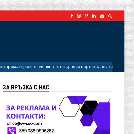
ито пленяват от първото впръскване arabski parfumi
Uncate
ЗА ВРЪЗКА С НАС