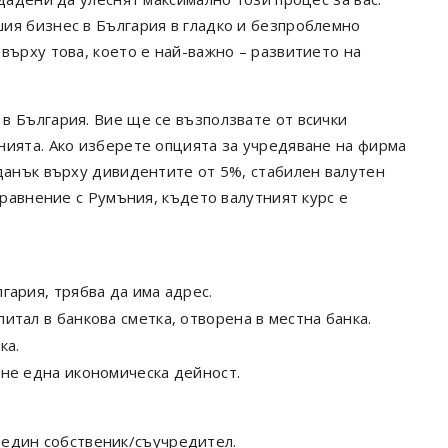
ия бизнес в България в гладко и безпроблемно
върху това, което е най-важно – развитието на
в България. Вие ще се възползвате от всички
нията. Ако изберете опцията за учредяване на фирма
 данък върху дивидентите от 5%, стабилен валутен
сравнение с Румъния, където валутният курс е
гария, трябва да има адрес.
итал в банкова сметка, отворена в местна банка.
ка.
оне една икономическа дейност.
 един собственик/съучредител.