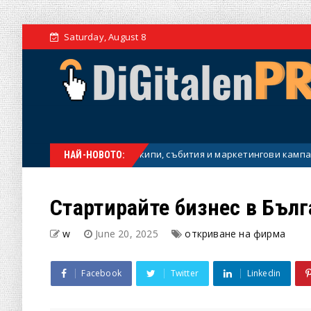
Saturday, August 8
нструмент за екипи, събития и маркетингови кампании
Пар
НАЙ-НОВОТО:
Стартирайте бизнес в Бъл
w
June 20, 2025
откриване на фирма
Facebook
Twitter
Linkedin